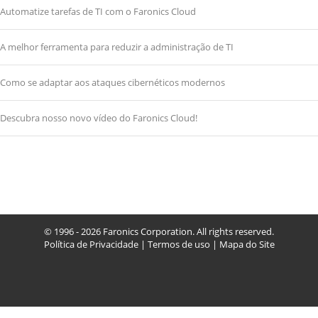
Automatize tarefas de TI com o Faronics Cloud
A melhor ferramenta para reduzir a administração de TI
Como se adaptar aos ataques cibernéticos modernos
Descubra nosso novo vídeo do Faronics Cloud!
© 1996 - 2026 Faronics Corporation. All rights reserved.
Política de Privacidade
|
Termos de uso
|
Mapa do Site