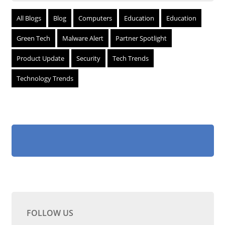
All Blogs
Blog
Computers
Education
Education
Green Tech
Malware Alert
Partner Spotlight
Product Update
Security
Tech Trends
Technology Trends
FOLLOW US