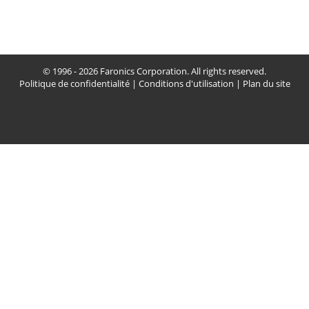
© 1996 - 2026 Faronics Corporation. All rights reserved.
Politique de confidentialité
|
Conditions d'utilisation
|
Plan du site