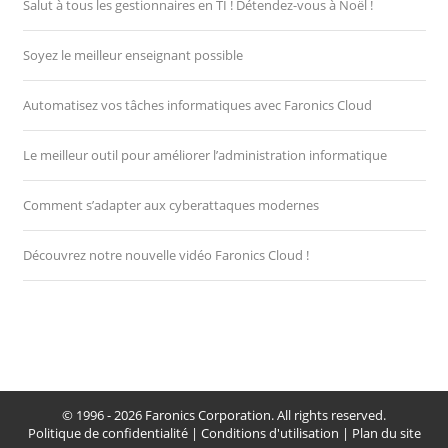
Salut à tous les gestionnaires en TI ! Détendez-vous à Noël !
Soyez le meilleur enseignant possible
Automatisez vos tâches informatiques avec Faronics Cloud
Le meilleur outil pour améliorer l’administration informatique
Comment s’adapter aux cyberattaques modernes
Découvrez notre nouvelle vidéo Faronics Cloud !
© 1996 - 2026 Faronics Corporation. All rights reserved.
Politique de confidentialité
|
Conditions d'utilisation
|
Plan du site