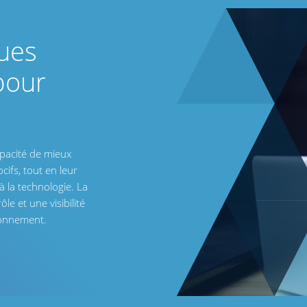
ques
pour
pacité de mieux
cifs, tout en leur
 à la technologie. La
e et une visibilité
ronnement.