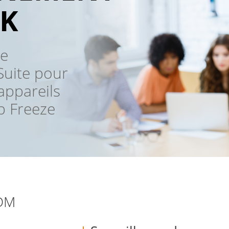
K
re
Suite pour
appareils
p Freeze
DM