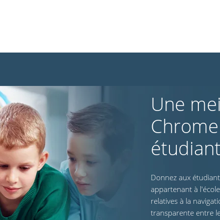
Une mei
Chromeb
étudian
Donnez aux étudiant
appartenant à l'école 
relatives à la navig
transparente entre le