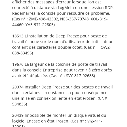
afficher des messages d’erreur lorsque l’on est
connecté à distance via LogMeIn ou une session RDP.
Redémarrez la console pour résoudre ce problème.
(Cas n° : ZME-498-42392, NES-367-79748, XQL-319-
44460, YAE-971-22805)
18513 L’installation de Deep Freeze pour poste de
travail échoue sur le nom d’utilisateur de l’utilisateur
contient des caractères double octet. (Cas n° : OWZ-
638-83495)
19676 La largeur de la colonne de poste de travail
dans la console Entreprise peut revenir à zéro après
avoir été déplacée. (Cas n° : SVY-817-92683)
20074 Installer Deep Freeze sur des postes de travail
dans certaines circonstances a pour conséquence
une mise en connexion lente en état Frozen. (CN#
534836)
20439 Impossible de monter un disque virtuel du
logiciel Encase en état Frozen. (Cas n° : VIZ-411-
82001)