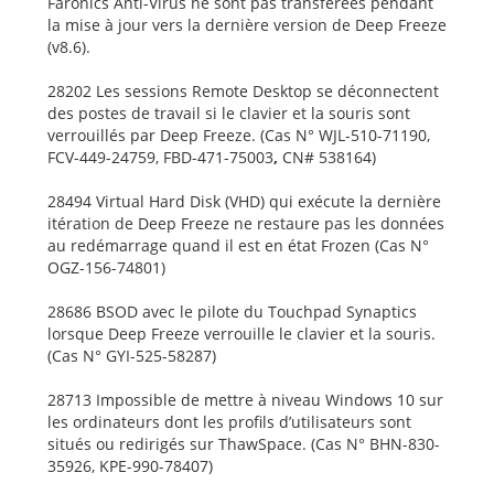
Faronics Anti-Virus ne sont pas transférées pendant
la mise à jour vers la dernière version de Deep Freeze
(v8.6).
28202 Les sessions Remote Desktop se déconnectent
des postes de travail si le clavier et la souris sont
verrouillés par Deep Freeze. (Cas N° WJL-510-71190,
FCV-449-24759, FBD-471-75003
,
CN# 538164)
28494 Virtual Hard Disk (VHD) qui exécute la dernière
itération de Deep Freeze ne restaure pas les données
au redémarrage quand il est en état Frozen (Cas N°
OGZ-156-74801)
28686 BSOD avec le pilote du Touchpad Synaptics
lorsque Deep Freeze verrouille le clavier et la souris.
(Cas N° GYI-525-58287)
28713 Impossible de mettre à niveau Windows 10 sur
les ordinateurs dont les profils d’utilisateurs sont
situés ou redirigés sur ThawSpace. (Cas N° BHN-830-
35926, KPE-990-78407)