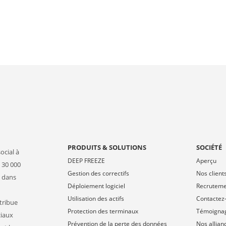
PRODUITS & SOLUTIONS
SOCIÉTÉ
ocial à
DEEP FREEZE
Aperçu
 30 000
Gestion des correctifs
Nos client
s dans
Déploiement logiciel
Recrutem
Utilisation des actifs
Contactez
stribue
Protection des terminaux
Témoigna
ciaux
Prévention de la perte des données
Nos allian