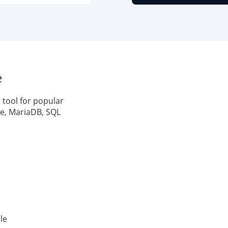
e
 tool for popular
e, MariaDB, SQL
le