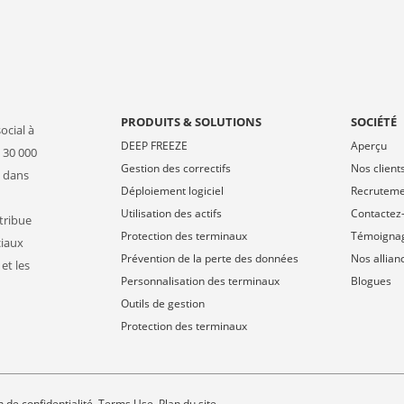
PRODUITS & SOLUTIONS
SOCIÉTÉ
ocial à
DEEP FREEZE
Aperçu
 30 000
Gestion des correctifs
Nos client
s dans
Déploiement logiciel
Recrutem
Utilisation des actifs
Contactez
stribue
Protection des terminaux
Témoigna
ciaux
Prévention de la perte des données
Nos allian
et les
Personnalisation des terminaux
Blogues
Outils de gestion
Protection des terminaux
 de confidentialité
Terms Use
Plan du site