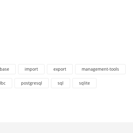
base
import
export
management-tools
dbc
postgresql
sql
sqlite