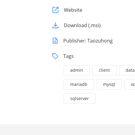
Website
Download (.msi)
Publisher: Taozuhong
Tags
admin
client
data
mariadb
mysql
o
sqlserver