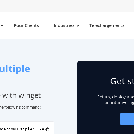
Pour Clients
Industries
Téléchargements
ltiple
Get s
e with winget
Set up, deploy an
an intuitive, l
 the following command:
ngarooMultipleAI -e