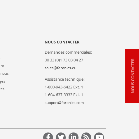
NOUS CONTACTER
Demandes commerciales:
s
00 33 (0)1 73 03 04 27
NOUS CONTACTER
ent
sales@faronics.eu
-nous
Assistance technique:
ges
1-800-943-6422 Ext. 1
ces
1-604-637-3333 Ext. 1
support@faronics.com