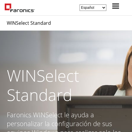
WINSelect Standard
WINSelect
Standard
Faronics WINSelect le ayuda a
personalizar la configuración de sus