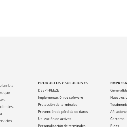
PRODUCTOS Y SOLUCIONES
EMPRES
Columbia
DEEP FREEZE
Generalid
es que
Implementación de software
Nuestros c
ses.
Protección de terminales
Testimoni
clientes,
Prevención de pérdida de datos
Afiliacione
ra
Utilización de activos
Carreras
ervicios
Personalización de terminales
Blogs