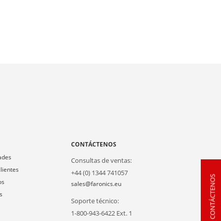
A
CONTÁCTENOS
ades
Consultas de ventas:
lientes
+44 (0) 1344 741057
CONTÁCTENOS
os
sales@faronics.eu
s
Soporte técnico:
1-800-943-6422 Ext. 1