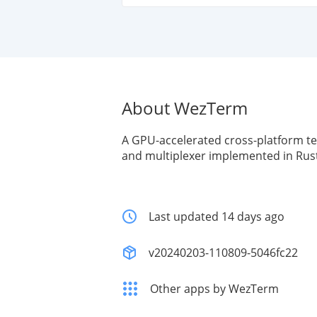
About WezTerm
A GPU-accelerated cross-platform t
and multiplexer implemented in Rus
Last updated 14 days ago
v20240203-110809-5046fc22
Other apps by WezTerm