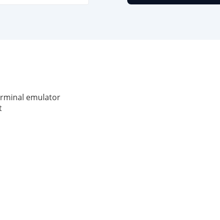
erminal emulator
t