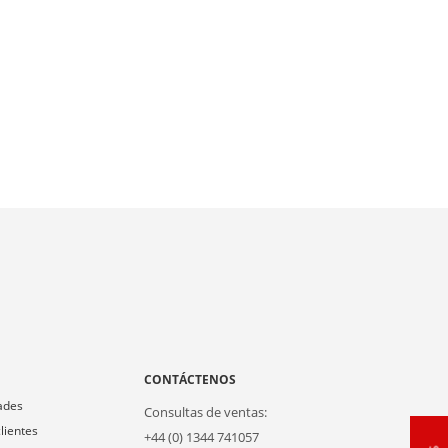
A
CONTÁCTENOS
ades
Consultas de ventas:
lientes
+44 (0) 1344 741057