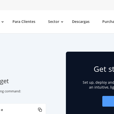
Para Clientes
Sector
Descargas
Purch
Get s
get
Set up, deploy an
an intuitive, l
owing command:
-e