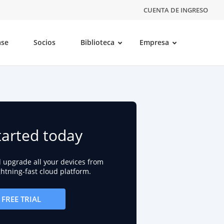
CUENTA DE INGRESO
ase
Socios
Biblioteca
Empresa
tarted today
d upgrade all your devices from
ightning-fast cloud platform.
FREE TRIAL