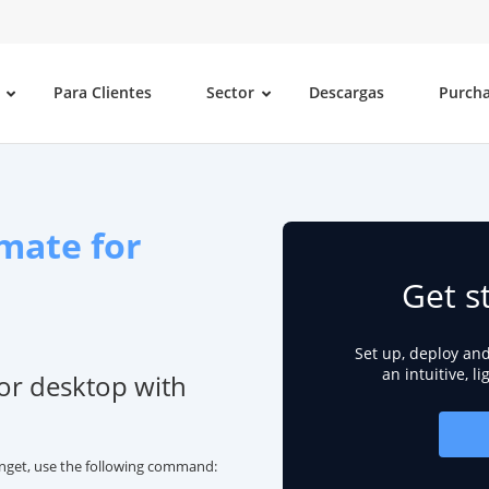
Para Clientes
Sector
Descargas
Purch
mate for
Get s
Set up, deploy an
an intuitive, l
or desktop with
inget, use the following command: