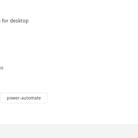
 for desktop
on
power-automate