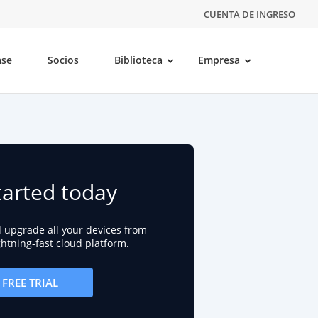
CUENTA DE INGRESO
ase
Socios
Biblioteca
Empresa
tarted today
d upgrade all your devices from
ightning-fast cloud platform.
FREE TRIAL