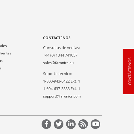
A
CONTÁCTENOS
ades
Consultas de ventas:
lientes
+44 (0) 1344 741057
CONTÁCTENOS
os
sales@faronics.eu
s
Soporte técnico:
1-800-943-6422 Ext. 1
1-604-637-3333 Ext. 1
support@faronics.com