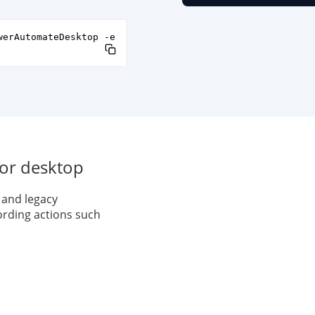
werAutomateDesktop -e
or desktop
and legacy
ording actions such