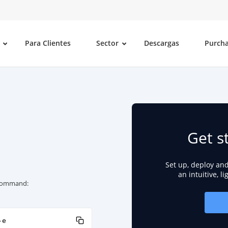
Para Clientes
Sector
Descargas
Purch
Get s
Set up, deploy an
an intuitive, l
g command:
-e