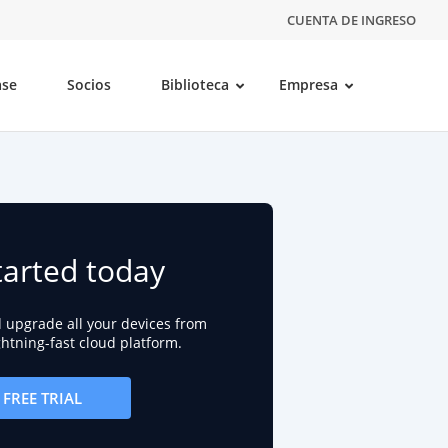
CUENTA DE INGRESO
ase
Socios
Biblioteca
Empresa
tarted today
d upgrade all your devices from
ightning-fast cloud platform.
FREE TRIAL