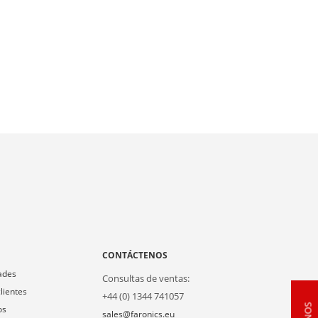
A
CONTÁCTENOS
ades
Consultas de ventas:
lientes
+44 (0) 1344 741057
os
sales@faronics.eu