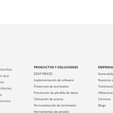
PRODUCTOS Y SOLUCIONES
EMPRES
Columbia
DEEP FREEZE
Generalid
es que
Implementación de software
Nuestros c
ses.
Protección de terminales
Testimoni
clientes,
Prevención de pérdida de datos
Afiliacione
ra
Utilización de activos
Carreras
ervicios
Personalización de terminales
Blogs
Herramientas de gestión