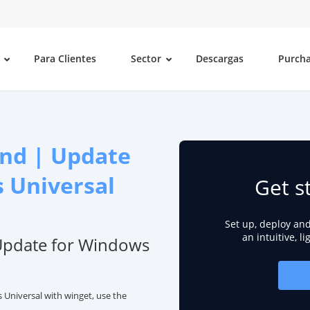
Para Clientes
Sector
Descargas
Purch
nd | Update
 Universal
Get s
Set up, deploy an
an intuitive, l
Update for Windows
Universal with winget, use the