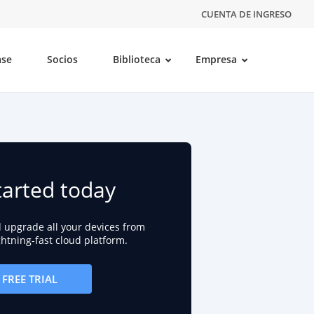
CUENTA DE INGRESO
ase
Socios
Biblioteca
Empresa
tarted today
d upgrade all your devices from
ightning-fast cloud platform.
FREE TRIAL