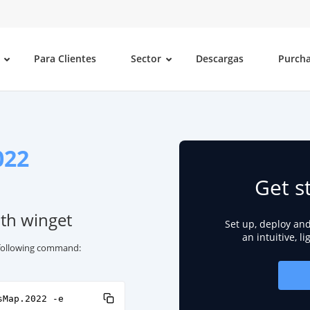
Para Clientes
Sector
Descargas
Purch
022
Get s
ith winget
Set up, deploy an
an intuitive, l
e following command:
sMap.2022 -e