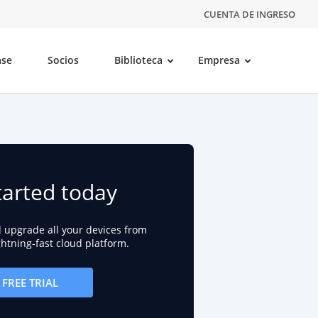
CUENTA DE INGRESO
ase
Socios
Biblioteca
Empresa
tarted today
d upgrade all your devices from
ightning-fast cloud platform.
FREE TRIAL