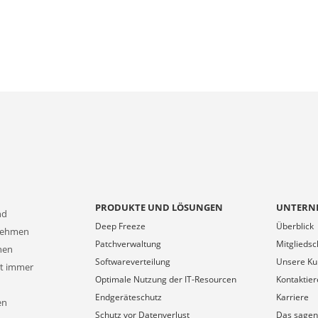
PRODUKTE UND LÖSUNGEN
UNTERN
nd
Deep Freeze
Überblick
rnehmen
Patchverwaltung
Mitgliedsc
onen
Softwareverteilung
Unsere K
at immer
Optimale Nutzung der IT-Resourcen
Kontaktier
Endgeräteschutz
Karriere
en
Schutz vor Datenverlust
Das sagen