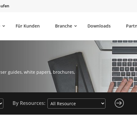
aufen
e
Für Kunden
Branche
Downloads
Part
ser guides, white papers, brochures,
By Resources: