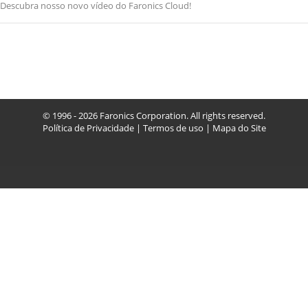
Descubra nosso novo vídeo do Faronics Cloud!
© 1996 - 2026 Faronics Corporation. All rights reserved.
Política de Privacidade
|
Termos de uso
|
Mapa do Site