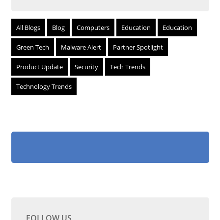
All Blogs
Blog
Computers
Education
Education
Green Tech
Malware Alert
Partner Spotlight
Product Update
Security
Tech Trends
Technology Trends
FOLLOW US