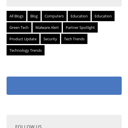
All Blogs
Blog
Computers
Education
Education
Green Tech
Malware Alert
Partner Spotlight
Product Update
Security
Tech Trends
Technology Trends
FOLLOW US