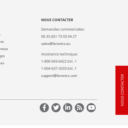
NOUS CONTACTER
Demandes commerciales:
s
00 33 (0)1 73 03 04 27
ent
sales@faronics.eu
-nous
Assistance technique:
ges
1-800-943-6422 Ext. 1
ces
1-604-637-3333 Ext. 1
support@faronics.com
NOUS CONTACTER