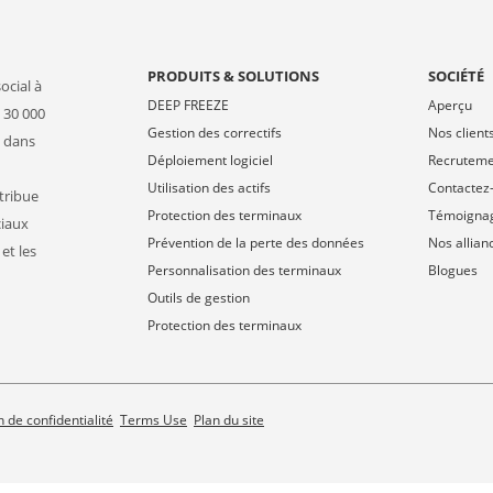
PRODUITS & SOLUTIONS
SOCIÉTÉ
ocial à
DEEP FREEZE
Aperçu
 30 000
Gestion des correctifs
Nos client
s dans
Déploiement logiciel
Recrutem
Utilisation des actifs
Contactez
stribue
Protection des terminaux
Témoigna
ciaux
Prévention de la perte des données
Nos allian
et les
Personnalisation des terminaux
Blogues
Outils de gestion
Protection des terminaux
 de confidentialité
Terms Use
Plan du site