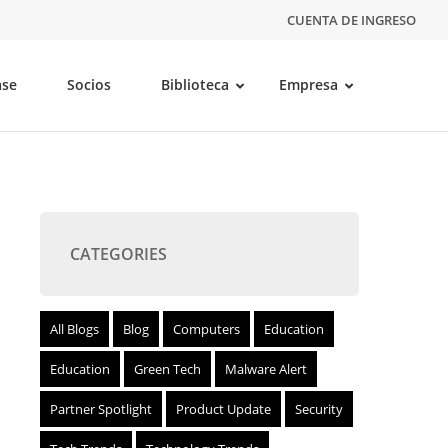
CUENTA DE INGRESO
ase
Socios
Biblioteca
Empresa
CATEGORIES
All Blogs
Blog
Computers
Education
Education
Green Tech
Malware Alert
Partner Spotlight
Product Update
Security