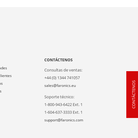
A
CONTÁCTENOS
ades
Consultas de ventas:
lientes
+44 (0) 1344 741057
CONTÁCTENOS
os
sales@faronics.eu
s
Soporte técnico:
1-800-943-6422 Ext. 1
1-604-637-3333 Ext. 1
support@faronics.com