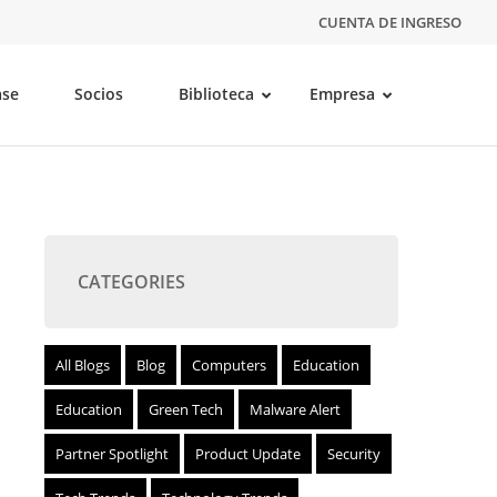
CUENTA DE INGRESO
ase
Socios
Biblioteca
Empresa
CATEGORIES
All Blogs
Blog
Computers
Education
Education
Green Tech
Malware Alert
Partner Spotlight
Product Update
Security