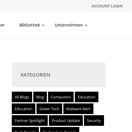
ACCOUNT LOGIN
ner
Bibliothek
Unternehmen
KATEGORIEN
All Blogs
Blog
Computers
Education
Education
Green Tech
Malware Alert
Partner Spotlight
Product Update
Security