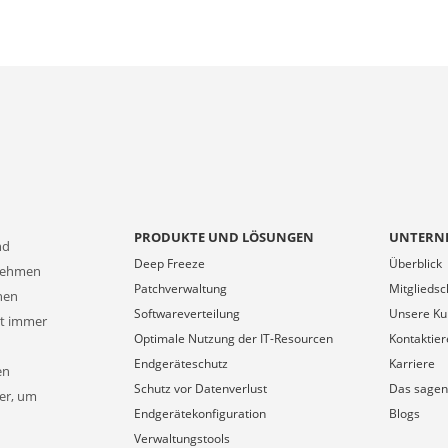
PRODUKTE UND LÖSUNGEN
UNTERN
nd
Deep Freeze
Überblick
rnehmen
Patchverwaltung
Mitgliedsc
onen
Softwareverteilung
Unsere K
at immer
Optimale Nutzung der IT-Resourcen
Kontaktier
Endgeräteschutz
Karriere
en
Schutz vor Datenverlust
Das sagen
ner, um
Endgerätekonfiguration
Blogs
Verwaltungstools