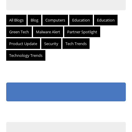
All Blogs
Blog
Computers
Education
Education
Green Tech
Malware Alert
Partner Spotlight
Product Update
Security
Tech Trends
Technology Trends