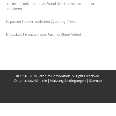
Das beste Tool, um den Aufwand der IT-Administration zu
reduzieren
So passen Sie sich modernen Cyberangriffen an
Entdecken Sie unser neues Faronics Cloud-Video!
© 1996 - 2026 Faronics Corporation. All rights reserved.
Datenschutzrichtlinie
|
Nutzungsbedingungen
|
Sitemap